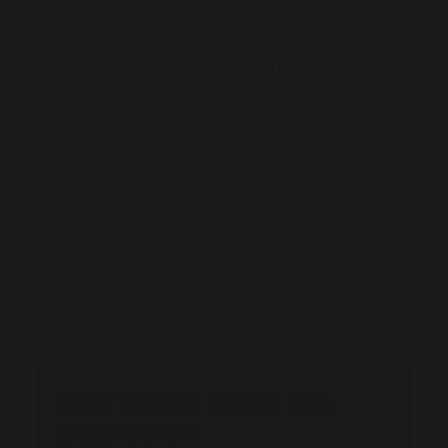
Provincie :
Zuid-Holland
over jou:
Als je snel voor de avondklok bij mij komt, kunnen we
samen in lockdown gaan. Ik ben een niet verlegen
man, beetje onderdanig en heel geil, kan soms ook
dominant zijn als dat moet, maar ik wil eerst gewoon
samen naakt zijn, naakt spelletjes spelen, etc. Wat wil
je met me doen? Ik sta voor veel nieuwe dingen open.
Ik ben bi-nieuwsgierig en ontdekkend, dus je kunt me
nu al een bericht sturen.
Ik zoek een :
Jij wilt een geile man een geile beurt geven, samen
genieten en borreltje drinken. Jij bent verder niet
verlegen en niet extreem behaard.
Stuur Alberto Gelato een
gratis bericht