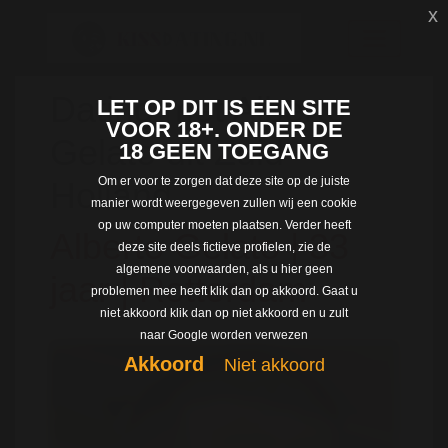
x
Dating met Alberto
LET OP DIT IS EEN SITE
VOOR 18+. ONDER DE
Gelato uit Zuid-
18 GEEN TOEGANG
Om er voor te zorgen dat deze site op de juiste
Holland
manier wordt weergegeven zullen wij een cookie
op uw computer moeten plaatsen. Verder heeft
Alberto Gelato | 33
deze site deels fictieve profielen, zie de
algemene voorwaarden, als u hier geen
jaar | Rotterdam
problemen mee heeft klik dan op akkoord. Gaat u
niet akkoord klik dan op niet akkoord en u zult
naar Google worden verwezen
Akkoord
Niet akkoord