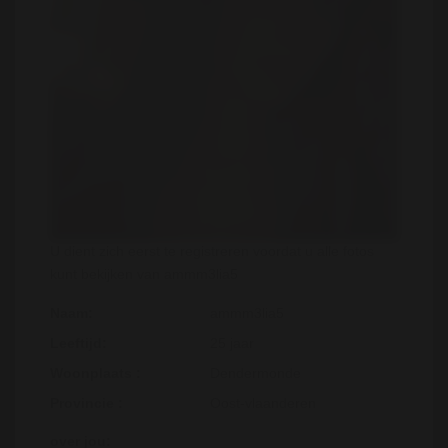
U dient zich eerst te registreren voordat u alle fotos
kunt bekijken van ammm3lia5
Naam:
ammm3lia5
Leeftijd:
25 jaar
Woonplaats :
Dendermonde
Provincie :
Oost-vlaanderen
over jou: