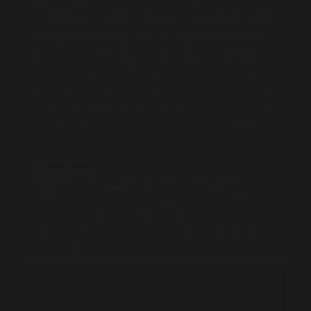
Probeer altijd met een brede glimlach te hebben. Denk
dat de wereld zo interessant en zo opwindend dat ik
geen moment wil verliezen om die beter te leren
kennen. Geef nooit op, denk dat de problemen van
alle mensen gewoon in hun hoofd zitten. Hou van
actieve sporten, rennen en springen. Maar denk niet
dat ik lui ben. Eerlijk en open met mensen- denk dar
eerlijkheid en schoonheid deze wereld redden. Hou
van zingen.
Ik zoek een :
Ik ben op zoek naar iemand die mij een beetje
ervaring voor alles zal geven. Zou je graag de beste
momenten met mij willen hebben? Als dat zo is, weet
je wat je moet doen. Stuur me een bericht en het komt
wel goed.
Stuur ammm3lia5 een gratis
bericht