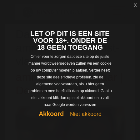
x
Dating met
LET OP DIT IS EEN SITE
VOOR 18+. ONDER DE
ammm3lia5 uit Oost-
18 GEEN TOEGANG
Om er voor te zorgen dat deze site op de juiste
vlaanderen
manier wordt weergegeven zullen wij een cookie
op uw computer moeten plaatsen. Verder heeft
ammm3lia5 | 25 jaar |
deze site deels fictieve profielen, zie de
algemene voorwaarden, als u hier geen
Dendermonde
problemen mee heeft klik dan op akkoord. Gaat u
niet akkoord klik dan op niet akkoord en u zult
naar Google worden verwezen
Akkoord
Niet akkoord