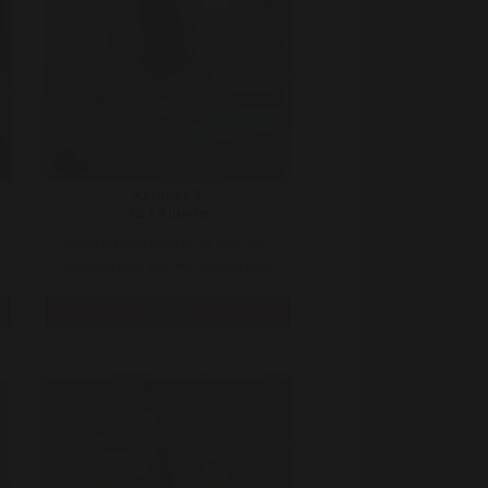
XxlovexX
42 | Almere
leuke lekkere meid is via deze site
zoekend naar een wat oudere man
die me helemaal gek maakt met zo ..
Bekijk