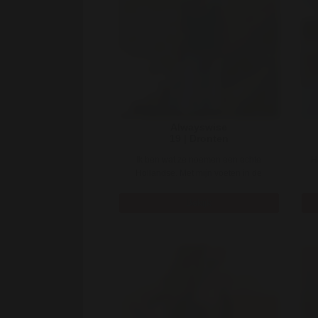
Alwayswise
19 | Dronten
Ik ben wat ze noemen een echte
H
Hollandse. Met mijn voeten in de
polderklei, sta ik stevig in het lev ..
s
Bekijk