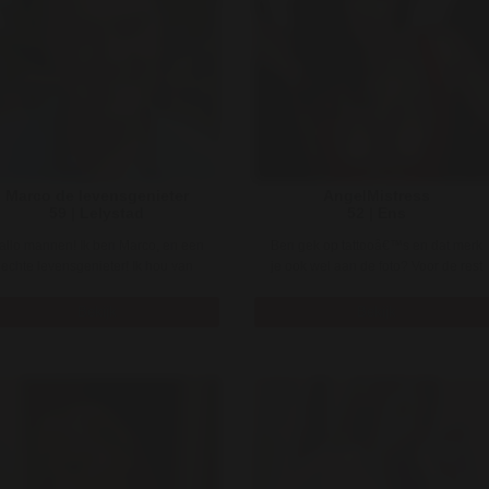
Marco de levensgenieter
AngelMistress
59 | Lelystad
52 | Ens
allo mannen! Ik ben Marco, en een
Ben gek op tattooâ€™s en dat merk
echte levensgenieter! Ik hou van
je ook wel aan de foto? Voor de rest
panning en ontspanning. Voor de ..
ben ik zelfstandige, sp ..
Bekijk
Bekijk