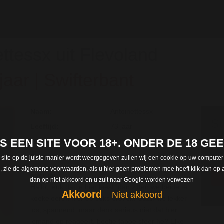
ttessx uit Flevoland
jaar | Swifterbant
Naam:
Antoinettessx
St
Leeftijd:
73 jaar
gr
 IS EEN SITE VOOR 18+. ONDER DE 18 G
Woonplaats :
Swifterbant
Regi
Provincie :
Flevoland
 site op de juiste manier wordt weergegeven zullen wij een cookie op uw computer
len, zie de algemene voorwaarden, als u hier geen problemen mee heeft klik dan op a
over jou:
dan op niet akkoord en u zult naar Google worden verwezen
Hallo, leuk dat je hier leest, dan zitten we beide te
Akkoord
Niet akkoord
koekeloeren hier op seks erotiek! Gaan we lekker
los, spannend, maar denk serieus niet dat hier
iemand op reageert, beetje taboe sfeer he? Elke