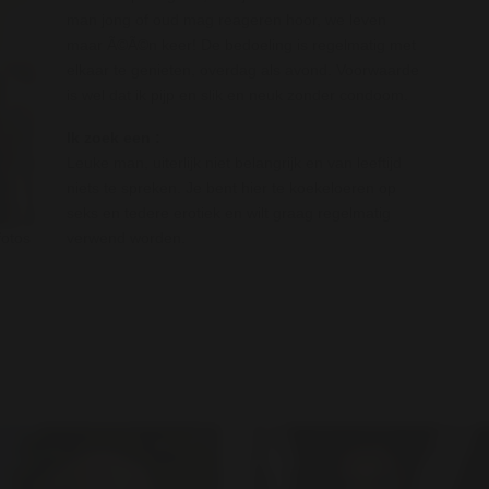
man jong of oud mag reageren hoor, we leven
maar Ã©Ã©n keer! De bedoeling is regelmatig met
elkaar te genieten, overdag als avond. Voorwaarde
is wel dat ik pijp en slik en neuk zonder condoom.
Ik zoek een :
Leuke man, uiterlijk niet belangrijk en van leeftijd
niets te spreken. Je bent hier te koekeloeren op
seks en tedere erotiek en wilt graag regelmatig
verwend worden.
fotos