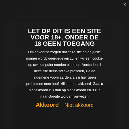
x
Dating met Babbet uit
LET OP DIT IS EEN SITE
VOOR 18+. ONDER DE
Zuid-Holland
18 GEEN TOEGANG
Om er voor te zorgen dat deze site op de juiste
Babbet | 44 jaar |
manier wordt weergegeven zullen wij een cookie
op uw computer moeten plaatsen. Verder heeft
Rotterdam
deze site deels fictieve profielen, zie de
algemene voorwaarden, als u hier geen
problemen mee heeft klik dan op akkoord. Gaat u
niet akkoord klik dan op niet akkoord en u zult
naar Google worden verwezen
Akkoord
Niet akkoord