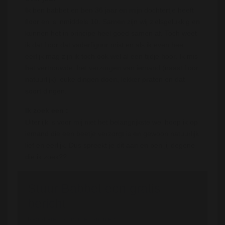
Ik ben babbet en ben 36 jaar en mijn dochtertje heeft
floor en is inmiddels 10. Samen zijn wij zielsgelukkig en
kunnen het in principe heel goed samen af. Toch weet
ik dat floor dat vaderfiguur mist en als ik even heel
eerlijk mag zijn ik toch ook wel al een tijdje hoor. Ik mis
het vertrouwde, het verzorgen van iemand (naast floor
natuurlijk) leuke dingen doen, lekker praten en dat
soort dingen.
Ik zoek een :
Uiterlijk is voor mij niet het belangrijkste wel hoop ik op
iemand die een beetje verzorgt is en gewoon natuurlijk
lief en eerlijk. Dus spreekt je dit aan en ben jij degene
die ik zoek??
Stuur Babbet een gratis
bericht
Registreren is gratis en anoniem