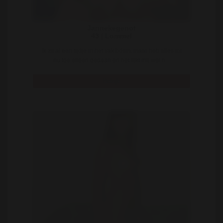
Jannekegenot
43 | Lommel
Ik zit al een tijdje in het vak bdsm, maar heb alles tot
nu toe alleen gedaan en het lijkt mij wel h ..
Bekijk