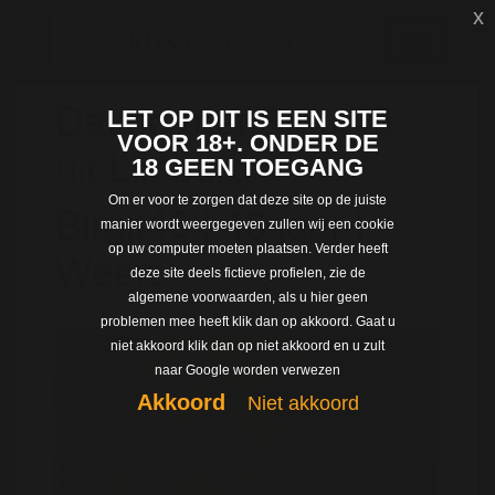
x
Dating met Birgit46
LET OP DIT IS EEN SITE
VOOR 18+. ONDER DE
uit Limburg
18 GEEN TOEGANG
Om er voor te zorgen dat deze site op de juiste
Birgit46 | 46 jaar |
manier wordt weergegeven zullen wij een cookie
op uw computer moeten plaatsen. Verder heeft
Weert
deze site deels fictieve profielen, zie de
algemene voorwaarden, als u hier geen
problemen mee heeft klik dan op akkoord. Gaat u
niet akkoord klik dan op niet akkoord en u zult
naar Google worden verwezen
Akkoord
Niet akkoord