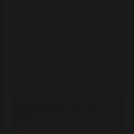
Leeftijd:
46 jaar
Woonplaats :
Weert
Provincie :
Limburg
over jou:
Hoikes, ik ben Birgit een volwassen maar speelse
vrouw die op zoek is naar een lekkere vent om
geweldige uurtjes mee te delen. Ik ben romantisch,
lekker zacht kontje, stevige borsten en niet te vergeten
altijd in voor een heerlijke tijd.
Ik zoek een :
Leeftijd maakt voor mij niet zo heel veel uit.
Stuur Birgit46 een gratis
bericht
Registreren is gratis en anoniem