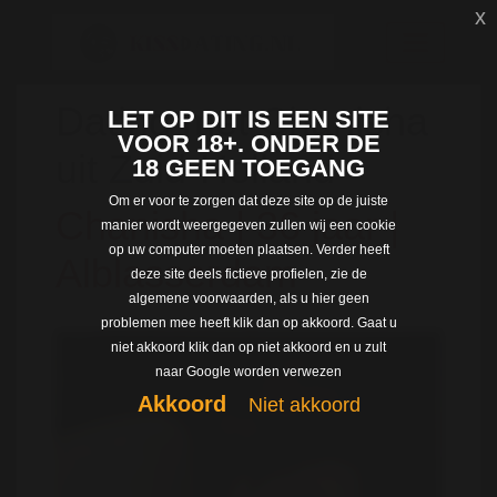
x
Dating met Chanisha
LET OP DIT IS EEN SITE
VOOR 18+. ONDER DE
uit Zuid-Holland
18 GEEN TOEGANG
Om er voor te zorgen dat deze site op de juiste
Chanisha | 36 jaar |
manier wordt weergegeven zullen wij een cookie
op uw computer moeten plaatsen. Verder heeft
Alblasserdam
deze site deels fictieve profielen, zie de
algemene voorwaarden, als u hier geen
problemen mee heeft klik dan op akkoord. Gaat u
niet akkoord klik dan op niet akkoord en u zult
naar Google worden verwezen
Akkoord
Niet akkoord