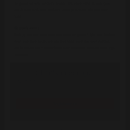
te gaan of iets anders leuks. Uit eten vind ik ook goe
en ik kan ook iets lekkers voor je koken als dat niet
lukt.
Ik zoek een :
heb jij zin om met met me mee te gaan? lijkt me leuker
met zijn 2en toch, en als het klikt zien we wel verder.
en kunnen we t misschien wat intiemer maken met zijn
tweeen
Stuur Chanisha een gratis
bericht
Registreren is gratis en anoniem
Registreer nu