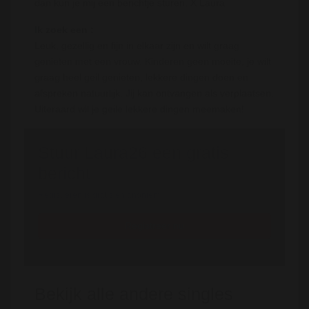
dan kun je mij een berichtje sturen. X Laura
Ik zoek een :
Leuk, gezellig en fijn in elkaar zijn en wilt graag
genieten met een vrouw. Kinderen geen moeite, je wilt
graag heel geil genieten, lekkere dingen doen en
afspreken natuurlijk. Jij kan ontvangen als verplaatsen.
Uiteraard wil je geile lekkere dingen meemaken!
Stuur Laura26 een gratis
bericht
Registreren is gratis en anoniem
Registreer nu
Bekijk alle andere singles