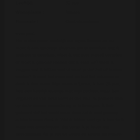
Leeftijd:
32 jaar
Woonplaats :
Nokere
Provincie :
Oost-vlaanderen
over jou:
Het is dan zover, eindelijk me ingeschreven en nu
moet ik een oproepje plaatsen om te bereiken wat ik
probeer te bereiken. Moet ik wat over mezelf vertellen
of moet ik gewoon roepen dat ik seks wil? Moet ik
zeggen wat ik lekker vind of moet je dat zelf uit komen
vinden? Ik weet het even niet en laat het ertussen in
denk ik dan maar. Mijn naam is Laura, ik ben 26 jaar,
heb een heerlijk leventje met mijn dochter, maar ben
vrijgezel en van seks komt er dus niks. Ik probeer daar
op deze manier verandering in te brengen. Ik heb
gehoord dat het werkt maar daar zal ik snel genoeg
achter komen denk ik. Wat ik lekker vind ga ik hier toch
maar niet omschrijven, dat vertel ik je liever iets
persoonlijker. Als je het wil weten en kennis wil maken,