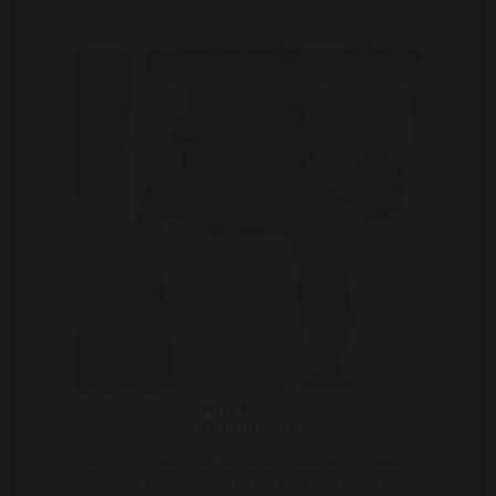
Hete Nadine
28 | kruibeke
Ik ben een hete griet en hou van skaten en er na een
lekkere boswandeling en wie weet waar draait h ..