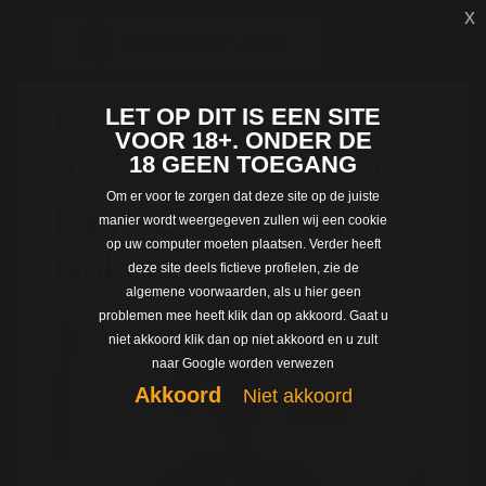
x
Dating met Laura26
LET OP DIT IS EEN SITE
VOOR 18+. ONDER DE
uit Oost-vlaanderen
18 GEEN TOEGANG
Om er voor te zorgen dat deze site op de juiste
Laura26 | 32 jaar |
manier wordt weergegeven zullen wij een cookie
op uw computer moeten plaatsen. Verder heeft
Nokere
deze site deels fictieve profielen, zie de
algemene voorwaarden, als u hier geen
problemen mee heeft klik dan op akkoord. Gaat u
niet akkoord klik dan op niet akkoord en u zult
naar Google worden verwezen
Akkoord
Niet akkoord