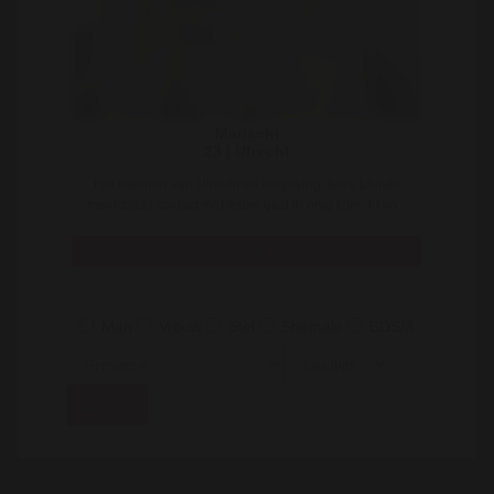
Mariachi
23 | Utrecht
Hoi mannen van Utrecht en omgeving. lieve blonde
meid zoekt contact met leuke gast in omg Utrecht vo ..
Bekijk
Man
Vrouw
Stel
Shemale
BDSM
Zoeken