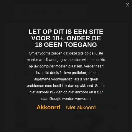
x
Dating met MISS
LET OP DIT IS EEN SITE
VOOR 18+. ONDER DE
Zwanda uit Utrecht
18 GEEN TOEGANG
Om er voor te zorgen dat deze site op de juiste
MISS Zwanda | 44
manier wordt weergegeven zullen wij een cookie
op uw computer moeten plaatsen. Verder heeft
jaar | Breukelen
deze site deels fictieve profielen, zie de
algemene voorwaarden, als u hier geen
problemen mee heeft klik dan op akkoord. Gaat u
niet akkoord klik dan op niet akkoord en u zult
naar Google worden verwezen
Akkoord
Niet akkoord