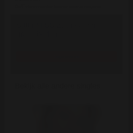
GeÃ¯nteresseerden kunnen serieus reageren
Stuur MISS Zwanda een
gratis bericht
Registreren is gratis en anoniem
Registreer nu
Bekijk alle andere singles