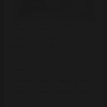
U dient zich eerst te registreren voordat u alle fotos
kunt bekijken van MISS Zwanda
Naam:
MISS Zwanda
Leeftijd:
44 jaar
Woonplaats :
Breukelen
Provincie :
Utrecht
over jou:
Meesteres zoekt jou voor bondage Welke man wil een
avontuur met mij aan gaan en dan aan mijn wensen
voldoen. We beginnen rustig aan en op het einde
zullen we samen een hoogte punt bereiken? Mrs
Zwanda
Ik zoek een :