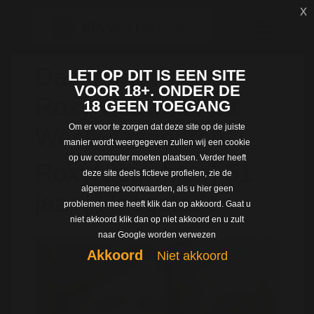
x
Dating met
LET OP DIT IS EEN SITE
VOOR 18+. ONDER DE
RoxyNieuwhier uit
18 GEEN TOEGANG
Om er voor te zorgen dat deze site op de juiste
West-vlaanderen
manier wordt weergegeven zullen wij een cookie
op uw computer moeten plaatsen. Verder heeft
RoxyNieuwhier | 51
deze site deels fictieve profielen, zie de
algemene voorwaarden, als u hier geen
jaar | Hoogstade
problemen mee heeft klik dan op akkoord. Gaat u
niet akkoord klik dan op niet akkoord en u zult
naar Google worden verwezen
Akkoord
Niet akkoord