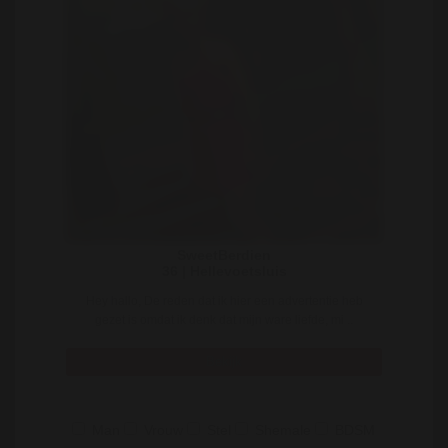
SweetBerdien
36 | Hellevoetsluis
Hey hallo, De reden dat ik hier een advertentie heb
gezet is omdat ik denk dat mijn ware liefde, mi ..
Bekijk
Man
Vrouw
Stel
Shemale
BDSM