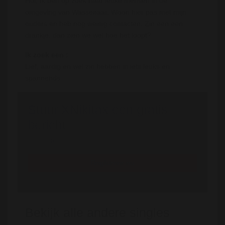
Hoi, Ik ben op zoek naar leuke mensen in de
omgeving van Wassenaar. Woon hier pas met mijn
ouders en heb nog weinig contacten. Zin een een
drankje, dan zien we wel hoe het loopt?
Ik zoek een :
Lief, aardig en wel zin hebben in iets leuks en
spannends
Stuur XNikitax een gratis
bericht
Registreren is gratis en anoniem
Registreer nu
Bekijk alle andere singles