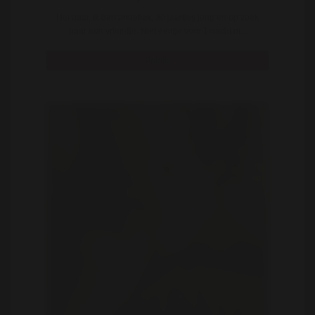
Hoi daar, ik ben anneliek, 30 jaartjes jong en op zoek
naar een vriendje. Niet eentje voor 1 nacht m ..
Bekijk